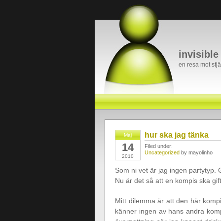
invisible
en resa mot stj
hur ska jag tänka
Maj
14
Filed under:
Uncategorized
by mayolinho
2010
Som ni vet är jag ingen partytyp. G
Nu är det så att en kompis ska gift
Mitt dilemma är att den här kompi
känner ingen av hans andra komp