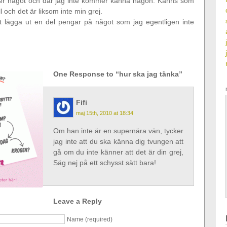
cker något och där jag inte kommer känna någon. Känns som
ill och det är liksom inte min grej.
tt lägga ut en del pengar på något som jag egentligen inte
One Response to “hur ska jag tänka”
Fifi
maj 15th, 2010 at 18:34
Om han inte är en supernära vän, tycker
jag inte att du ska känna dig tvungen att
gå om du inte känner att det är din grej,
Säg nej på ett schysst sätt bara!
Leave a Reply
Name (required)