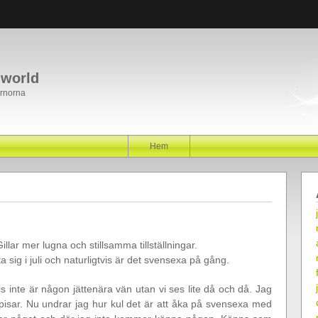
 world
ärnorna
Hem
illar mer lugna och stillsamma tillställningar.
a sig i juli och naturligtvis är det svensexa på gång.
s inte är någon jättenära vän utan vi ses lite då och då. Jag
isar. Nu undrar jag hur kul det är att åka på svensexa med