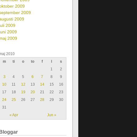
oktober 2009
september 2009
augusti 2009
juli 2009
juni 2009
maj 2009
maj 2010
m
ti
o
to
f
l
s
1
2
3
4
5
6
7
8
9
10
11
12
13
14
15
16
17
18
19
20
21
22
23
24
25
26
27
28
29
30
31
« Apr
Jun »
Bloggar