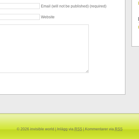
Email (will not be published) (required)
Website
© 2026 invisible world |
Inlägg via
RSS
|
Kommentarer via
RSS