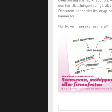
övernattning när jag knappt dri
den här tillställningen kan gå vilt t
Dessutom känns det lite drygt a
känner för.
Hur tycker ni jag ska resonera?