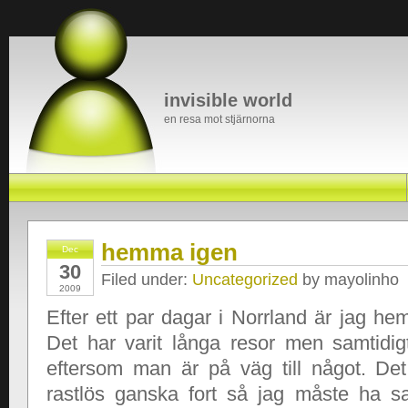
invisible world
en resa mot stjärnorna
hemma igen
Dec
30
Filed under:
Uncategorized
by mayolinho
2009
Efter ett par dagar i Norrland är jag h
Det har varit långa resor men samtidigt
eftersom man är på väg till något. Det t
rastlös ganska fort så jag måste ha s