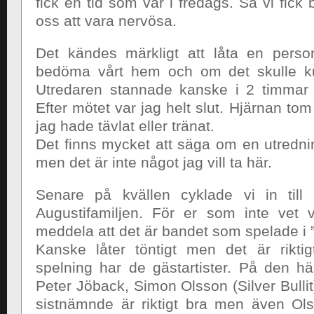
fick en tid som var i fredags. Så vi fick
oss att vara nervösa.
Det kändes märkligt att låta en person
bedöma vårt hem och om det skulle kun
Utredaren stannade kanske i 2 timmar 
Efter mötet var jag helt slut. Hjärnan t
jag hade tävlat eller tränat.
Det finns mycket att säga om en utredn
men det är inte något jag vill ta här.
Senare på kvällen cyklade vi in till 
Augustifamiljen. För er som inte vet 
meddela att det är bandet som spelade i 
Kanske låter töntigt men det är rikti
spelning har de gästartister. På den hä
Peter Jöback, Simon Olsson (Silver Bulli
sistnämnde är riktigt bra men även Ol