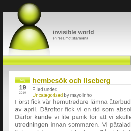
invisible world
en resa mot stjärnorna
hembesök och liseberg
Maj
19
Filed under:
2010
Uncategorized
by mayolinho
Först fick vår hemutredare lämna återbud 
av april. Därefter fick vi en tid som abs
Därför kände vi lite panik för att vi skul
utredningen innan sommaren. Vi påtalade